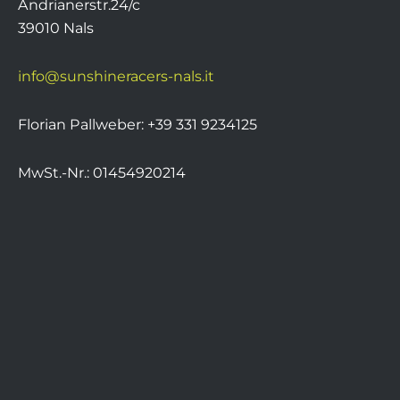
Andrianerstr.24/c
39010 Nals
info@sunshineracers-nals.it
Florian Pallweber: +39 331 9234125
MwSt.-Nr.: 01454920214