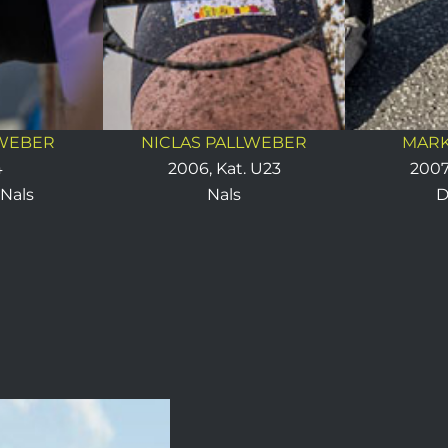
LWEBER
NICLAS PALLWEBER
MARK
4
2006, Kat. U23
2007
 Nals
Nals
D