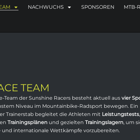
TEAM
NACHWUCHS
SPONSOREN
MTB-
ACE TEAM
e-Team der Sunshine Racers besteht aktuell aus
vier Sp
chstem Niveau im Mountainbike-Radsport bewegen. Ein
ler Trainerstab begleitet die Athleten mit
Leistungstests
ten
Trainingsplänen
und gezielten
Trainingslagern
, um s
e und internationale Wettkämpfe vorzubereiten.