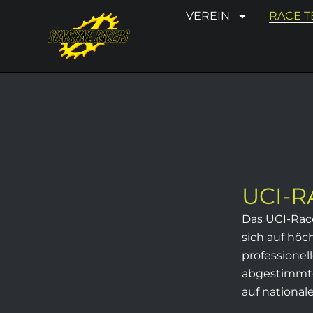
Zum
VEREIN
RACE 
Inhalt
springen
UCI-R
Das UCI-Rac
sich auf hö
professionel
abgestimm
auf national