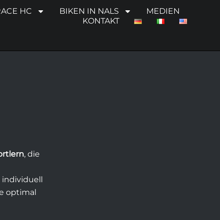
RACE HC
BIKEN IN NALS
MEDIEN
KONTAKT
ortlern
, die
, individuell
ie optimal