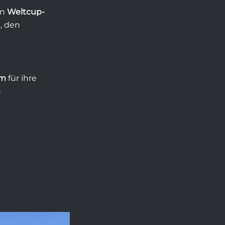
an
Weltcup-
, den
rm
für ihre
u