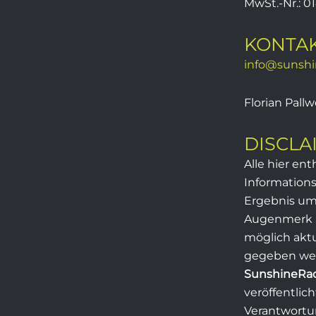
MwSt.-Nr.: 
KONTA
info@sunshin
Florian Pall
DISCLA
Alle hier en
Informations
Ergebnis um
Augenmerk a
möglich aktu
gegeben werd
SunshineRa
veröffentlic
Verantwortu