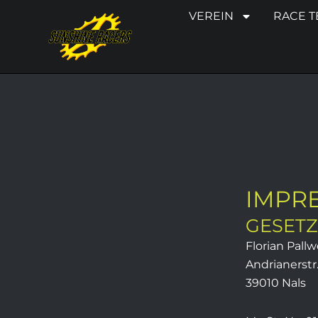
Zum
VEREIN
RACE 
Inhalt
springen
IMPR
GESETZ
Florian Pall
Andrianerstr
39010 Nals