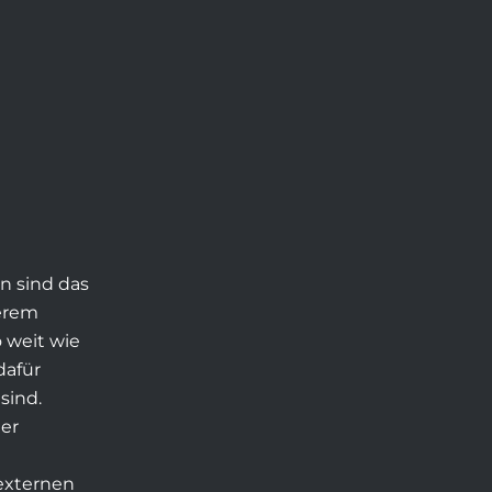
en sind das
erem
 weit wie
dafür
sind.
er
externen