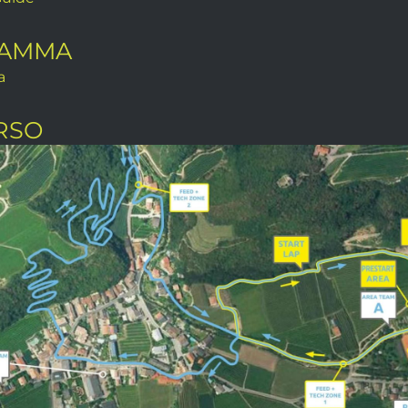
AMMA
a
RSO