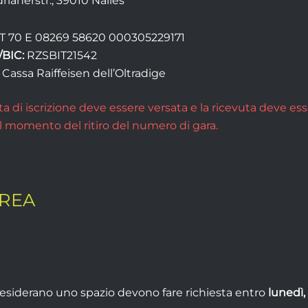
drianerstr., 39010 Nalles
T 70 E 08269 58620 000305229171
BIC:
RZSBIT21542
Cassa Raiffeisen dell’Oltradige
a di iscrizione deve essere versata e la ricevuta deve es
l momento del ritiro del numero di gara.
REA
esiderano uno spazio devono fare richiesta entro
lunedì,