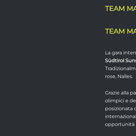
TEAM M
TEAM M
La gara inter
Südtirol Sun
Tradizionalme
rose, Nalles.
Grazie alla p
olimpici e de
posizionata 
internaziona
opportunità 