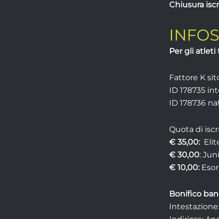
Chiusura iscr
INFO
Per gli atleti 
Fattore K sit
ID
178735
int
ID 178736
na
Quota di iscr
€ 35,00:
Elit
€ 30,00
: Jun
€ 10,00:
Esord
Bonifico ban
Intestazione