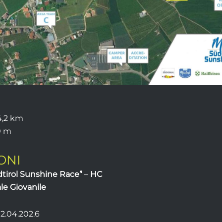
,2 km
0 m
ONI
tirol Sunshine Race”
–
HC
e Giovanile
12.04.202.6