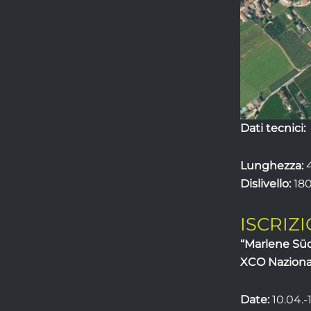
Dati tecnici:
Lunghezza:
4
Dislivello:
18
ISCRIZI
“Marlene Süd
XCO Nazional
Date:
10.04.-