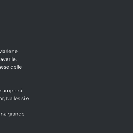
Marlene
averile.
aese delle
i campioni
, Nalles si è
 una grande