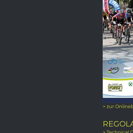
> zur Online
REGOL
> Technical 