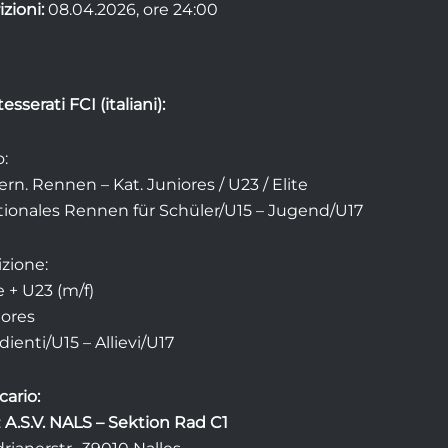
izioni:
08.04.2026, ore 24:00
S
tesserati FCI (italiani):
o:
ern. Rennen – Kat. Juniores / U23 / Elite
tionales Rennen für Schüler/U15 – Jugend/U17
izione:
e + U23 (m/f)
iores
ienti/U15 – Allievi/U17
cario:
:
A.S.V. NALS – Sektion Rad C1