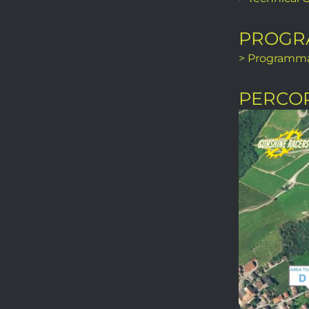
PROGR
> Programm
PERCO